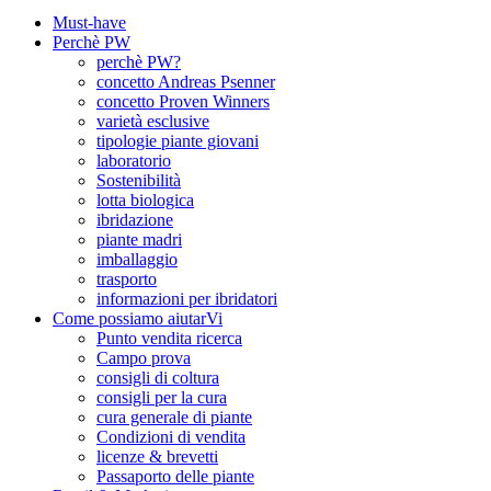
Must-have
Perchè PW
perchè PW?
concetto Andreas Psenner
concetto Proven Winners
varietà esclusive
tipologie piante giovani
laboratorio
Sostenibilità
lotta biologica
ibridazione
piante madri
imballaggio
trasporto
informazioni per ibridatori
Come possiamo aiutarVi
Punto vendita ricerca
Campo prova
consigli di coltura
consigli per la cura
cura generale di piante
Condizioni di vendita
licenze & brevetti
Passaporto delle piante