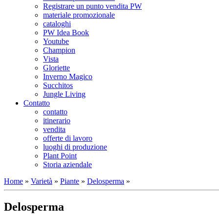
Registrare un punto vendita PW
materiale promozionale
cataloghi
PW Idea Book
Youtube
Champion
Vista
Gloriette
Inverno Magico
Succhitos
Jungle Living
Contatto
contatto
itinerario
vendita
offerte di lavoro
luoghi di produzione
Plant Point
Storia aziendale
Home
»
Varietà
»
Piante
»
Delosperma
»
Delosperma