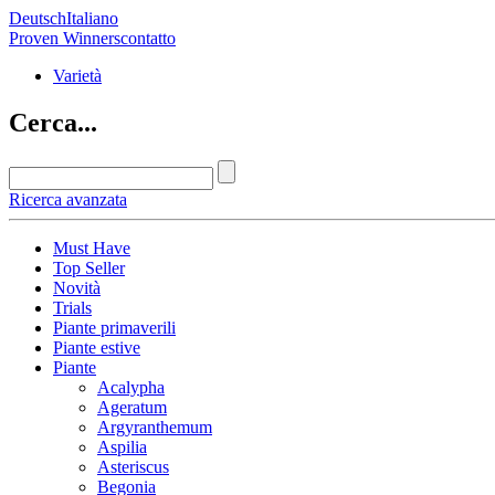
Deutsch
Italiano
Proven Winners
contatto
Varietà
Cerca...
Ricerca avanzata
Must Have
Top Seller
Novità
Trials
Piante primaverili
Piante estive
Piante
Acalypha
Ageratum
Argyranthemum
Aspilia
Asteriscus
Begonia