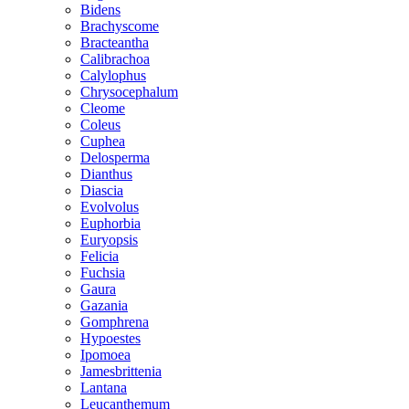
Bidens
Brachyscome
Bracteantha
Calibrachoa
Calylophus
Chrysocephalum
Cleome
Coleus
Cuphea
Delosperma
Dianthus
Diascia
Evolvolus
Euphorbia
Euryopsis
Felicia
Fuchsia
Gaura
Gazania
Gomphrena
Hypoestes
Ipomoea
Jamesbrittenia
Lantana
Leucanthemum