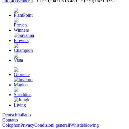
info(at)psenner.it
. T (+39) 0471 918 489 . F (+39) 0471 935 111
Deutsch
Italiano
Contatto
Colophon
Privacy
Condizioni generali
Whistleblowing