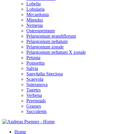
Lobelia
Lobularia
Mecardonia
Mimulus
Nemesia
Osteospermum
Pelargonium grandiflorum
Pelargonium peltatum
Pelargonium zonale
Pelargonium peltatum X zonale
Petunia
Poinsettia
Salvia
Sanvitalia Speciosa
Scaevola
Suteranova
Tagetes
Verbena
Perennials
Grasses
Succulents
Home