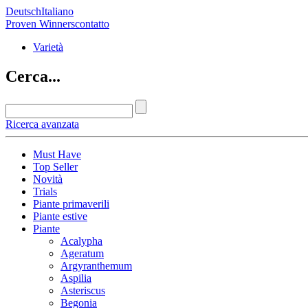
Deutsch
Italiano
Proven Winners
contatto
Varietà
Cerca...
Ricerca avanzata
Must Have
Top Seller
Novità
Trials
Piante primaverili
Piante estive
Piante
Acalypha
Ageratum
Argyranthemum
Aspilia
Asteriscus
Begonia