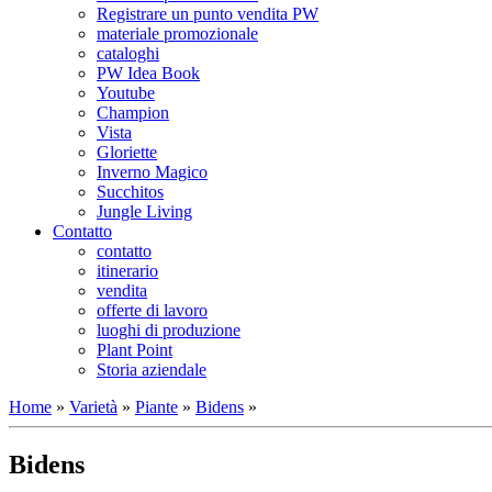
Registrare un punto vendita PW
materiale promozionale
cataloghi
PW Idea Book
Youtube
Champion
Vista
Gloriette
Inverno Magico
Succhitos
Jungle Living
Contatto
contatto
itinerario
vendita
offerte di lavoro
luoghi di produzione
Plant Point
Storia aziendale
Home
»
Varietà
»
Piante
»
Bidens
»
Bidens