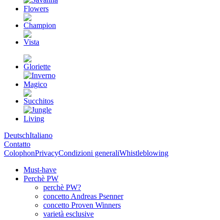
Deutsch
Italiano
Contatto
Colophon
Privacy
Condizioni generali
Whistleblowing
Must-have
Perchè PW
perchè PW?
concetto Andreas Psenner
concetto Proven Winners
varietà esclusive