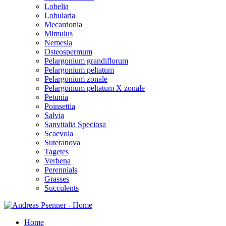
Lobelia
Lobularia
Mecardonia
Mimulus
Nemesia
Osteospermum
Pelargonium grandiflorum
Pelargonium peltatum
Pelargonium zonale
Pelargonium peltatum X zonale
Petunia
Poinsettia
Salvia
Sanvitalia Speciosa
Scaevola
Suteranova
Tagetes
Verbena
Perennials
Grasses
Succulents
Home