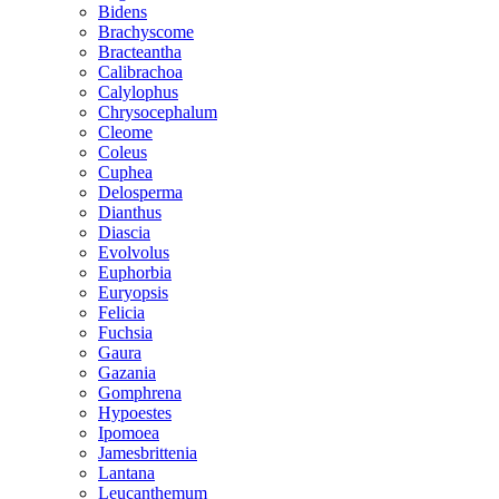
Bidens
Brachyscome
Bracteantha
Calibrachoa
Calylophus
Chrysocephalum
Cleome
Coleus
Cuphea
Delosperma
Dianthus
Diascia
Evolvolus
Euphorbia
Euryopsis
Felicia
Fuchsia
Gaura
Gazania
Gomphrena
Hypoestes
Ipomoea
Jamesbrittenia
Lantana
Leucanthemum